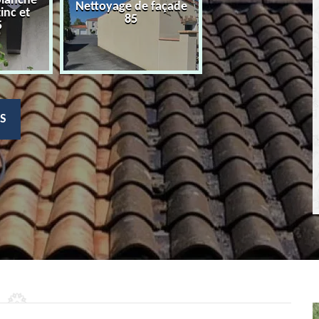
planche
Nettoyage de façade
Devis nettoyage
zinc et
85
toiture 85
5
S