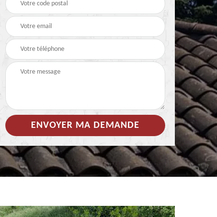
 de
Hydrofuge coloré pour
Démoussage
toiture 85
nettoyage de tuile 85