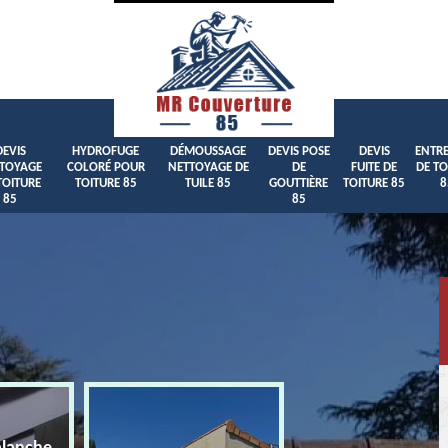
DEVIS
HYDROFUGE
DÉMOUSSAGE
DEVIS POSE
DEVIS
ENTRE
TOYAGE
COLORÉ POUR
NETTOYAGE DE
DE
FUITE DE
DE TO
TOITURE
TOITURE 85
TUILE 85
GOUTTIÈRE
TOITURE 85
8
85
85