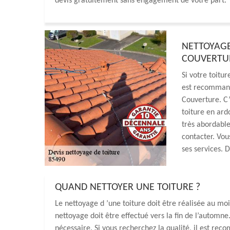
devis gratuitement sans engagement de votre part.
NETTOYAGE
COUVERTU
Si votre toitur
est recommand
Couverture. C’
toiture en ardo
très abordable
contacter. Vou
ses services. 
QUAND NETTOYER UNE TOITURE ?
Le nettoyage d ’une toiture doit être réalisée au moi
nettoyage doit être effectué vers la fin de l’automn
nécessaire. Si vous recherchez la qualité, il est re