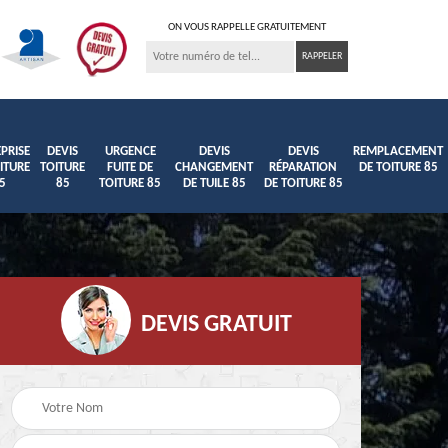
ON VOUS RAPPELLE GRATUITEMENT
PRISE
DEVIS
URGENCE
DEVIS
DEVIS
REMPLACEMENT
ITURE
TOITURE
FUITE DE
CHANGEMENT
RÉPARATION
DE TOITURE 85
5
85
TOITURE 85
DE TUILE 85
DE TOITURE 85
DEVIS GRATUIT