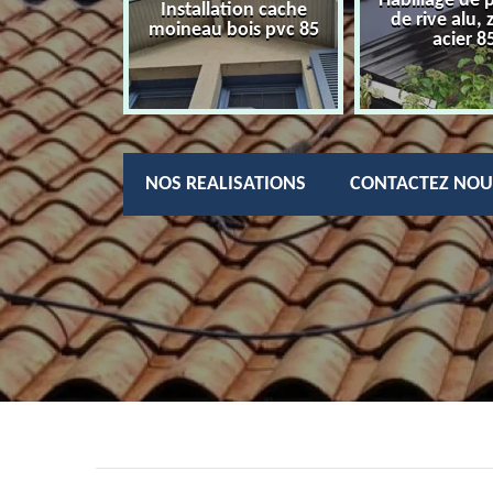
Habillage de 
charpentier
Installation cache
de rive alu, 
85
moineau bois pvc 85
acier 8
NOS REALISATIONS
CONTACTEZ NOU