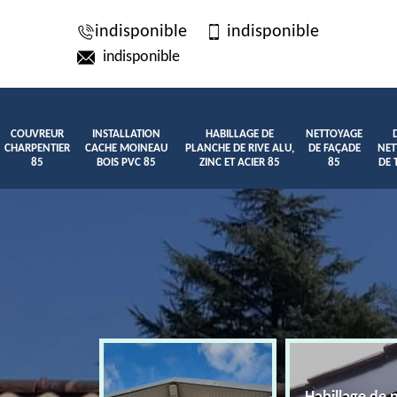
indisponible
indisponible
indisponible
COUVREUR
INSTALLATION
HABILLAGE DE
NETTOYAGE
CHARPENTIER
CACHE MOINEAU
PLANCHE DE RIVE ALU,
DE FAÇADE
NET
85
BOIS PVC 85
ZINC ET ACIER 85
85
DE 