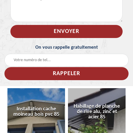
On vous rappelle gratuitement
Habillage de planche
Installation cache
de rive alu, zinc et
moineau bois pvc 85
acier 85