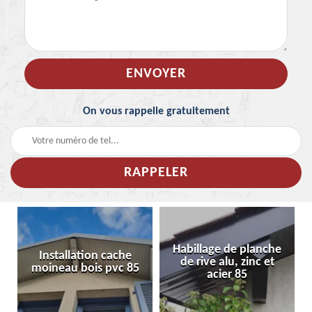
On vous rappelle gratuitement
Habillage de planche
Installation cache
de rive alu, zinc et
moineau bois pvc 85
acier 85