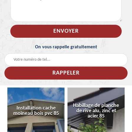
On vous rappelle gratuitement
Habillage de planche
Installation cache
de rive alu, zinc et
moineau bois pvc 85
acier 85