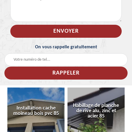
On vous rappelle gratuitement
Habillage de planche
Installation cache
de rive alu, zinc et
moineau bois pvc 85
acier 85