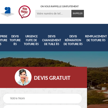
ON VOUS RAPPELLE GRATUITEMENT
PRISE
DEVIS
URGENCE
DEVIS
DEVIS
REMPLACEMENT
ITURE
TOITURE
FUITE DE
CHANGEMENT
RÉPARATION
DE TOITURE 85
5
85
TOITURE 85
DE TUILE 85
DE TOITURE 85
DEVIS GRATUIT