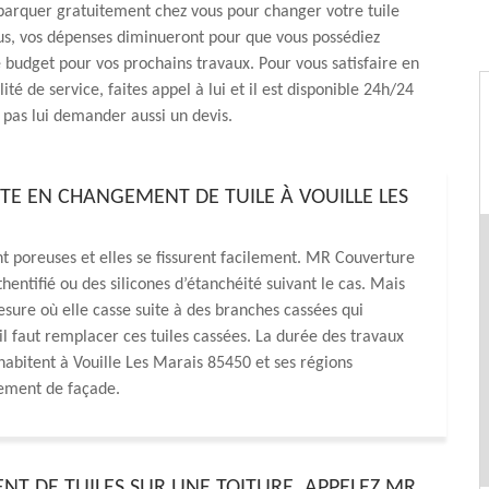
barquer gratuitement chez vous pour changer votre tuile
us, vos dépenses diminueront pour que vous possédiez
 budget pour vos prochains travaux. Pour vous satisfaire en
té de service, faites appel à lui et il est disponible 24h/24
z pas lui demander aussi un devis.
STE EN CHANGEMENT DE TUILE À VOUILLE LES
t poreuses et elles se fissurent facilement. MR Couverture
entifié ou des silicones d’étanchéité suivant le cas. Mais
mesure où elle casse suite à des branches cassées qui
 il faut remplacer ces tuiles cassées. La durée des travaux
habitent à Vouille Les Marais 85450 et ses régions
lement de façade.
T DE TUILES SUR UNE TOITURE, APPELEZ MR