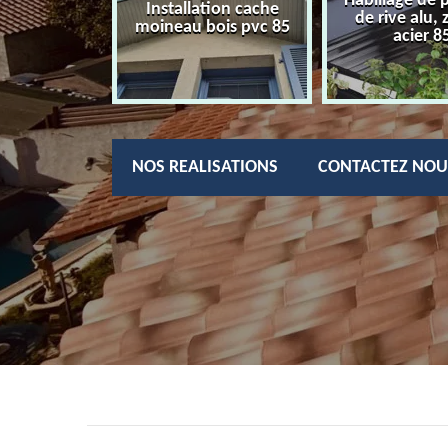
Habillage de 
charpentier
Installation cache
de rive alu, 
85
moineau bois pvc 85
acier 8
NOS REALISATIONS
CONTACTEZ NOU