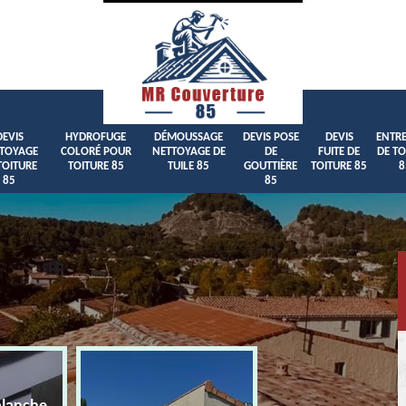
DEVIS
HYDROFUGE
DÉMOUSSAGE
DEVIS POSE
DEVIS
ENTRE
TOYAGE
COLORÉ POUR
NETTOYAGE DE
DE
FUITE DE
DE TO
TOITURE
TOITURE 85
TUILE 85
GOUTTIÈRE
TOITURE 85
8
85
85