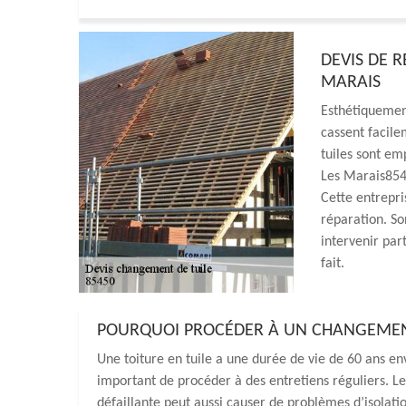
DEVIS DE 
MARAIS
Esthétiquement,
cassent facile
tuiles sont em
Les Marais854
Cette entrepri
réparation. Son
intervenir part
fait.
POURQUOI PROCÉDER À UN CHANGEMENT
Une toiture en tuile a une durée de vie de 60 ans env
important de procéder à des entretiens réguliers. Le
défaillante peut aussi causer de problèmes d’isolatio