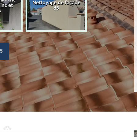
planche
Nettoyage de façade
Devis nettoyage
zinc et
85
toiture 85
5
S