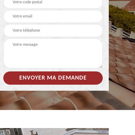
 de
Hydrofuge coloré pour
Démoussage
toiture 85
nettoyage de tuile 85