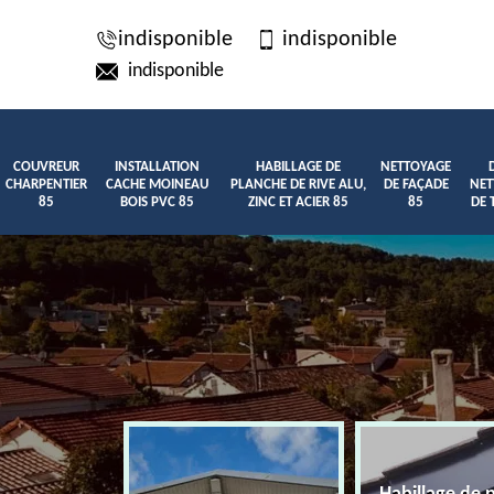
indisponible
indisponible
indisponible
COUVREUR
INSTALLATION
HABILLAGE DE
NETTOYAGE
CHARPENTIER
CACHE MOINEAU
PLANCHE DE RIVE ALU,
DE FAÇADE
NET
85
BOIS PVC 85
ZINC ET ACIER 85
85
DE 