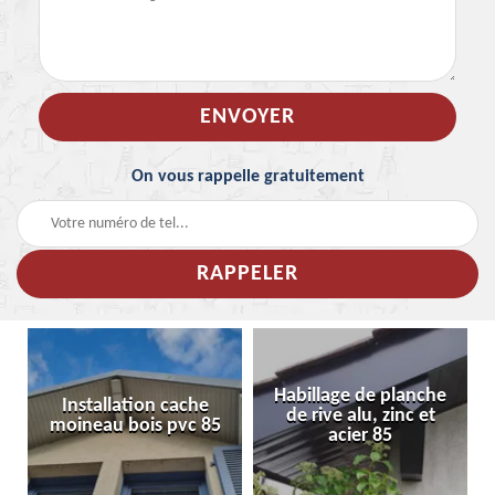
On vous rappelle gratuitement
Habillage de planche
Installation cache
de rive alu, zinc et
moineau bois pvc 85
acier 85