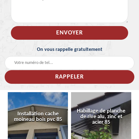
On vous rappelle gratuitement
Habillage de planche
Installation cache
de rive alu, zinc et
moineau bois pvc 85
acier 85