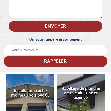
On vous rappelle gratuitement
Habillage de planche
Installation cache
de rive alu, zinc et
moineau bois pvc 85
acier 85