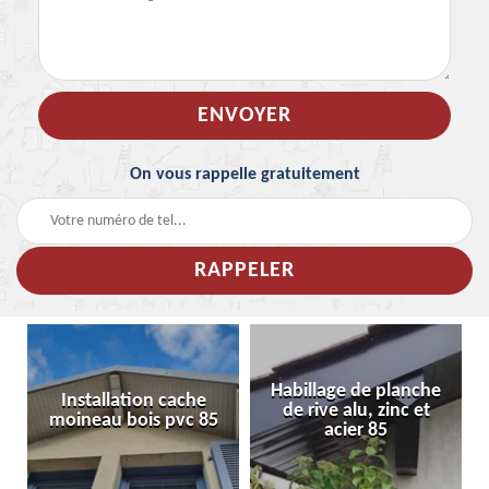
On vous rappelle gratuitement
Habillage de planche
Installation cache
de rive alu, zinc et
moineau bois pvc 85
acier 85