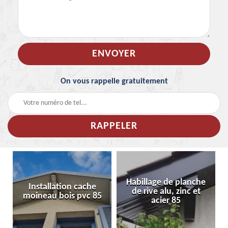
On vous rappelle gratuitement
Habillage de planche
Installation cache
de rive alu, zinc et
moineau bois pvc 85
acier 85