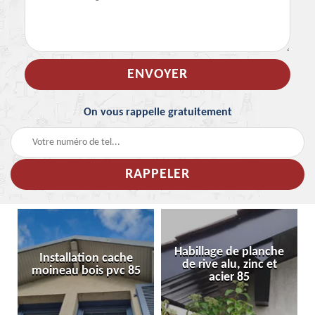
On vous rappelle gratuitement
Habillage de planche
Installation cache
de rive alu, zinc et
moineau bois pvc 85
acier 85