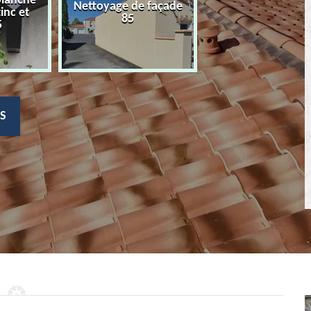
planche
Nettoyage de façade
Devis nettoyage
zinc et
85
toiture 85
5
S