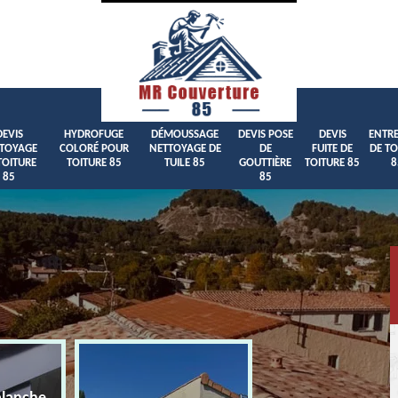
DEVIS
HYDROFUGE
DÉMOUSSAGE
DEVIS POSE
DEVIS
ENTRE
TOYAGE
COLORÉ POUR
NETTOYAGE DE
DE
FUITE DE
DE TO
TOITURE
TOITURE 85
TUILE 85
GOUTTIÈRE
TOITURE 85
8
85
85