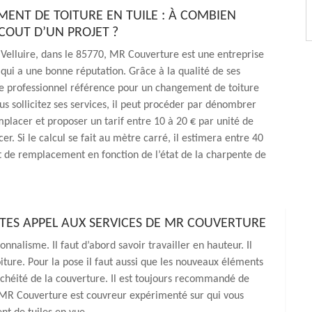
ENT DE TOITURE EN TUILE : À COMBIEN
 COUT D’UN PROJET ?
 Velluire, dans le 85770, MR Couverture est une entreprise
qui a une bonne réputation. Grâce à la qualité de ses
 le professionnel référence pour un changement de toiture
ous sollicitez ses services, il peut procéder par dénombrer
emplacer et proposer un tarif entre 10 à 20 € par unité de
er. Si le calcul se fait au mètre carré, il estimera entre 40
t de remplacement en fonction de l’état de la charpente de
ITES APPEL AUX SERVICES DE MR COUVERTURE
nalisme. Il faut d’abord savoir travailler en hauteur. Il
oiture. Pour la pose il faut aussi que les nouveaux éléments
nchéité de la couverture. Il est toujours recommandé de
. MR Couverture est couvreur expérimenté sur qui vous