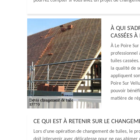
pourrez compter si vous avez un projet de changemen
À QUI S’A
CASSÉES À 
À Le Poire Sur
professionnel 
tuiles cassées
la qualité de s
appliquent son
Poire Sur Vell
pouvoir bénéfi
matière de rép
CE QUI EST À RETENIR SUR LE CHANGEM
Lors d’une opération de changement de tuiles, le pr
doit intervenir avec délicatesse pour ne pas abimer 