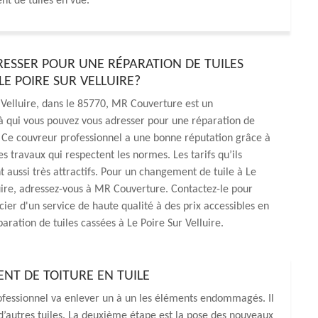
t de tuiles en vue.
DRESSER POUR UNE RÉPARATION DE TUILES
LE POIRE SUR VELLUIRE?
 Velluire, dans le 85770, MR Couverture est un
à qui vous pouvez vous adresser pour une réparation de
. Ce couvreur professionnel a une bonne réputation grâce à
es travaux qui respectent les normes. Les tarifs qu’ils
t aussi très attractifs. Pour un changement de tuile à Le
uire, adressez-vous à MR Couverture. Contactez-le pour
cier d'un service de haute qualité à des prix accessibles en
aration de tuiles cassées à Le Poire Sur Velluire.
ENT DE TOITURE EN TUILE
ofessionnel va enlever un à un les éléments endommagés. Il
d’autres tuiles. La deuxième étape est la pose des nouveaux