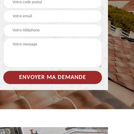
 de
Hydrofuge coloré pour
Démoussage
toiture 85
nettoyage de tuile 85