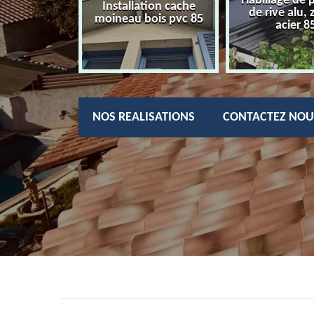
Habillage de 
charpentier
Installation cache
de rive alu, 
85
moineau bois pvc 85
acier 8
NOS REALISATIONS
CONTACTEZ NOU