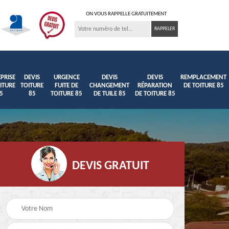
ON VOUS RAPPELLE GRATUITEMENT
PRISE
DEVIS
URGENCE
DEVIS
DEVIS
REMPLACEMENT
ITURE
TOITURE
FUITE DE
CHANGEMENT
RÉPARATION
DE TOITURE 85
5
85
TOITURE 85
DE TUILE 85
DE TOITURE 85
DEVIS GRATUIT