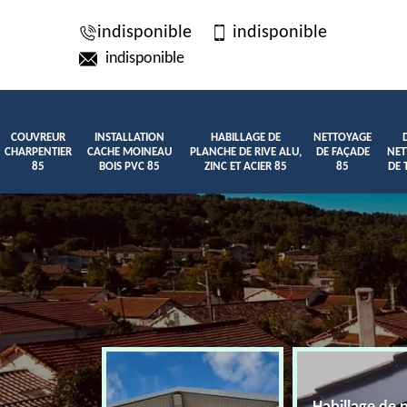
indisponible
indisponible
indisponible
COUVREUR
INSTALLATION
HABILLAGE DE
NETTOYAGE
CHARPENTIER
CACHE MOINEAU
PLANCHE DE RIVE ALU,
DE FAÇADE
NET
85
BOIS PVC 85
ZINC ET ACIER 85
85
DE 