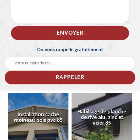
On vous rappelle gratuitement
Habillage de planche
Installation cache
de rive alu, zinc et
moineau bois pvc 85
acier 85