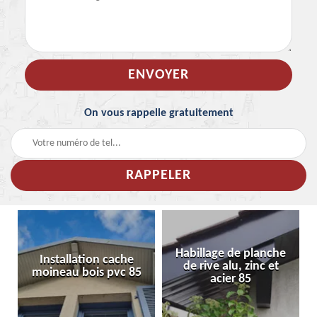
On vous rappelle gratuitement
Habillage de planche
Installation cache
de rive alu, zinc et
moineau bois pvc 85
acier 85