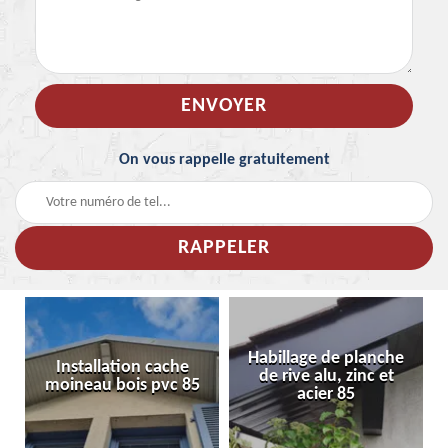
On vous rappelle gratuitement
Habillage de planche
Installation cache
de rive alu, zinc et
moineau bois pvc 85
acier 85