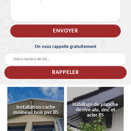
On vous rappelle gratuitement
Habillage de planche
Installation cache
Ne
de rive alu, zinc et
moineau bois pvc 85
acier 85