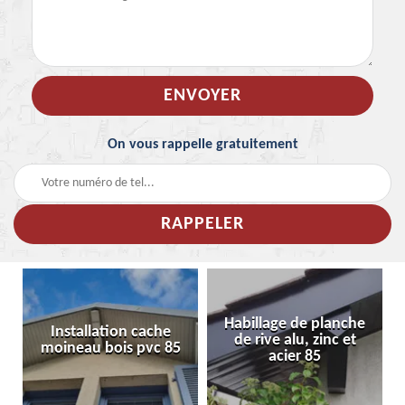
On vous rappelle gratuitement
Habillage de planche
Installation cache
de rive alu, zinc et
moineau bois pvc 85
acier 85