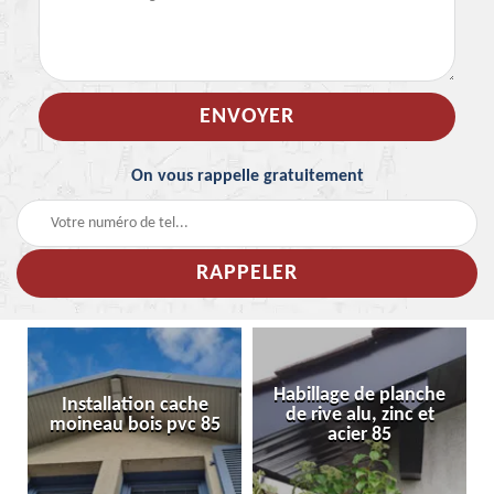
On vous rappelle gratuitement
Habillage de planche
Installation cache
de rive alu, zinc et
moineau bois pvc 85
acier 85