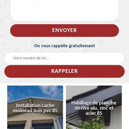
On vous rappelle gratuitement
Habillage de planche
Installation cache
de rive alu, zinc et
moineau bois pvc 85
acier 85