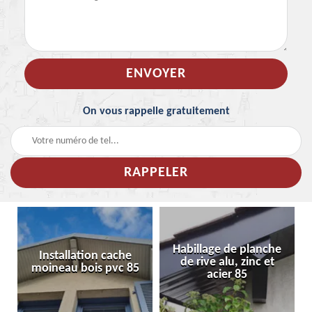
On vous rappelle gratuitement
Habillage de planche
Installation cache
de rive alu, zinc et
moineau bois pvc 85
acier 85