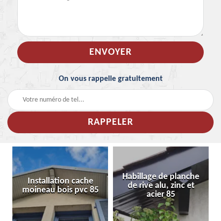
On vous rappelle gratuitement
Habillage de planche
Installation cache
de rive alu, zinc et
moineau bois pvc 85
acier 85