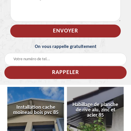
On vous rappelle gratuitement
Habillage de planche
Installation cache
de rive alu, zinc et
moineau bois pvc 85
acier 85