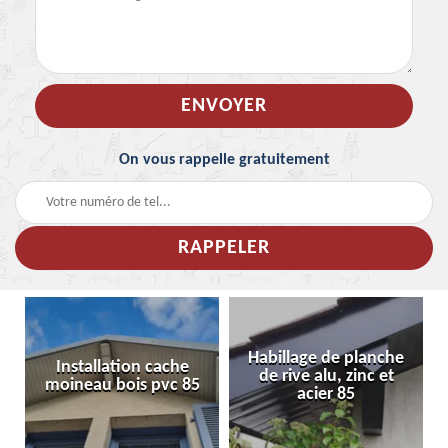
On vous rappelle gratuitement
Habillage de planche
Installation cache
de rive alu, zinc et
moineau bois pvc 85
acier 85