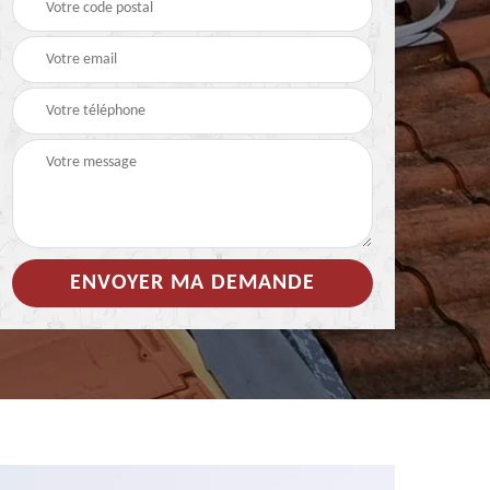
 de
Hydrofuge coloré pour
Démoussage
toiture 85
nettoyage de tuile 85