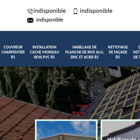
indisponible
indisponible
indisponible
COUVREUR
INSTALLATION
HABILLAGE DE
NETTOYAGE
CHARPENTIER
CACHE MOINEAU
PLANCHE DE RIVE ALU,
DE FAÇADE
NET
85
BOIS PVC 85
ZINC ET ACIER 85
85
DE 