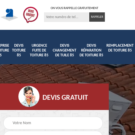
ON VOUS RAPPELLE GRATUITEMENT
PRISE
DEVIS
URGENCE
DEVIS
DEVIS
REMPLACEMENT
ITURE
TOITURE
FUITE DE
CHANGEMENT
RÉPARATION
DE TOITURE 85
5
85
TOITURE 85
DE TUILE 85
DE TOITURE 85
DEVIS GRATUIT