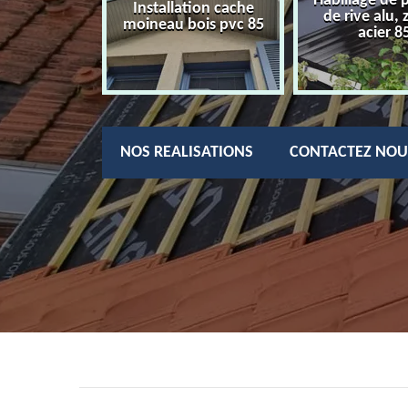
Habillage de 
charpentier
Installation cache
de rive alu, 
85
moineau bois pvc 85
acier 8
NOS REALISATIONS
CONTACTEZ NOU