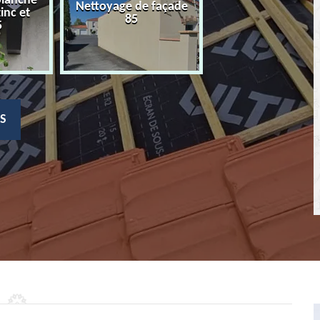
planche
Nettoyage de façade
Devis nettoyage
zinc et
85
toiture 85
5
S