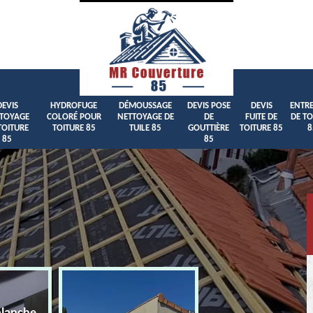
DEVIS
HYDROFUGE
DÉMOUSSAGE
DEVIS POSE
DEVIS
ENTRE
TOYAGE
COLORÉ POUR
NETTOYAGE DE
DE
FUITE DE
DE TO
TOITURE
TOITURE 85
TUILE 85
GOUTTIÈRE
TOITURE 85
8
85
85