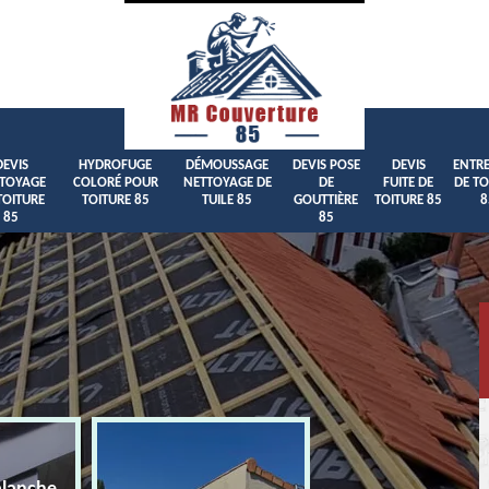
DEVIS
HYDROFUGE
DÉMOUSSAGE
DEVIS POSE
DEVIS
ENTRE
TOYAGE
COLORÉ POUR
NETTOYAGE DE
DE
FUITE DE
DE TO
TOITURE
TOITURE 85
TUILE 85
GOUTTIÈRE
TOITURE 85
8
85
85