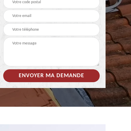
 de
Hydrofuge coloré pour
Démoussage
toiture 85
nettoyage de tuile 85