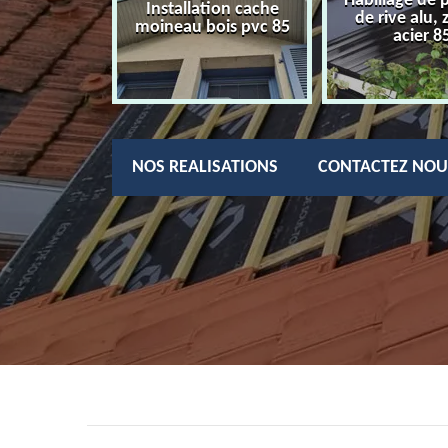
Habillage de 
charpentier
Installation cache
de rive alu, 
85
moineau bois pvc 85
acier 8
NOS REALISATIONS
CONTACTEZ NOU