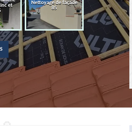
planche
Nettoyage de façade
Devis nettoyage
zinc et
85
toiture 85
5
S