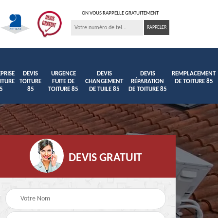
ON VOUS RAPPELLE GRATUITEMENT
PRISE
DEVIS
URGENCE
DEVIS
DEVIS
REMPLACEMENT
ITURE
TOITURE
FUITE DE
CHANGEMENT
RÉPARATION
DE TOITURE 85
5
85
TOITURE 85
DE TUILE 85
DE TOITURE 85
DEVIS GRATUIT