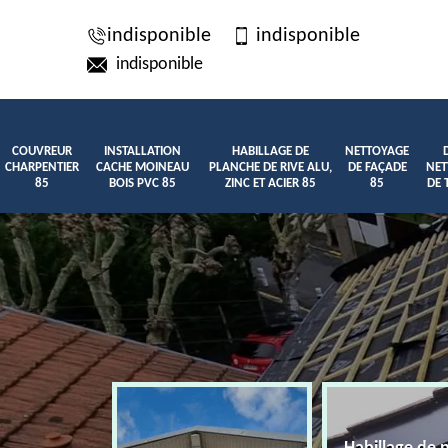
indisponible
indisponible
indisponible
COUVREUR
INSTALLATION
HABILLAGE DE
NETTOYAGE
CHARPENTIER
CACHE MOINEAU
PLANCHE DE RIVE ALU,
DE FAÇADE
NET
85
BOIS PVC 85
ZINC ET ACIER 85
85
DE 