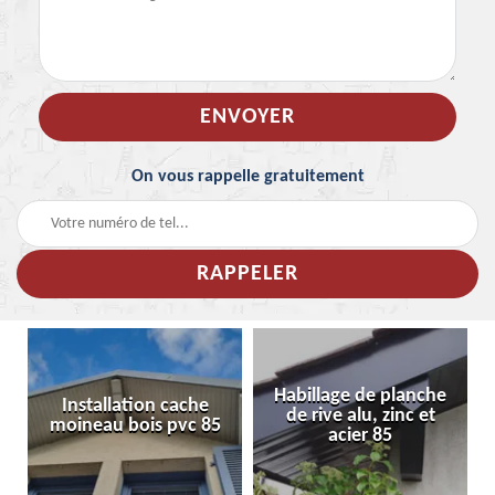
On vous rappelle gratuitement
Habillage de planche
Installation cache
de rive alu, zinc et
moineau bois pvc 85
acier 85