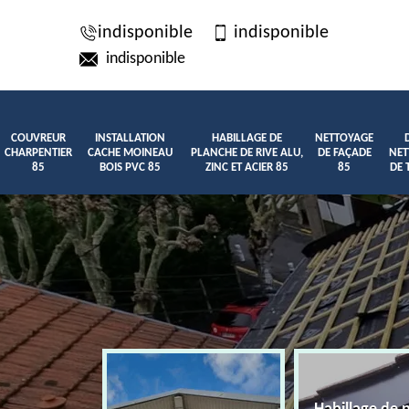
indisponible
indisponible
indisponible
COUVREUR
INSTALLATION
HABILLAGE DE
NETTOYAGE
CHARPENTIER
CACHE MOINEAU
PLANCHE DE RIVE ALU,
DE FAÇADE
NET
85
BOIS PVC 85
ZINC ET ACIER 85
85
DE 