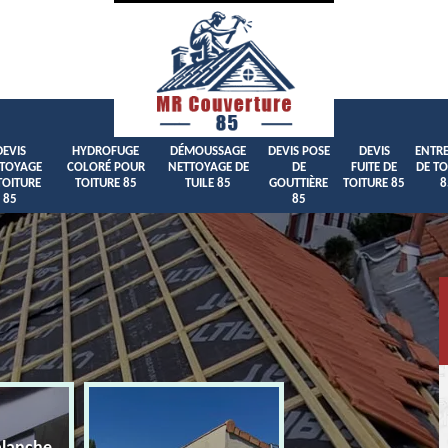
DEVIS
HYDROFUGE
DÉMOUSSAGE
DEVIS POSE
DEVIS
ENTRE
TOYAGE
COLORÉ POUR
NETTOYAGE DE
DE
FUITE DE
DE TO
TOITURE
TOITURE 85
TUILE 85
GOUTTIÈRE
TOITURE 85
8
85
85