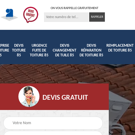
ON VOUS RAPPELLE GRATUITEMENT
PRISE
DEVIS
URGENCE
DEVIS
DEVIS
REMPLACEMENT
ITURE
TOITURE
FUITE DE
CHANGEMENT
RÉPARATION
DE TOITURE 85
5
85
TOITURE 85
DE TUILE 85
DE TOITURE 85
DEVIS GRATUIT