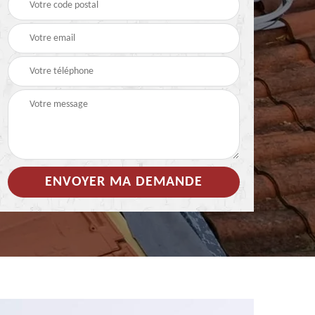
 de
Hydrofuge coloré pour
Démoussage
toiture 85
nettoyage de tuile 85