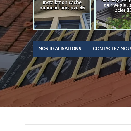
Habillage de 
charpentier
Installation cache
de rive alu, 
85
moineau bois pvc 85
acier 8
NOS REALISATIONS
CONTACTEZ NOU