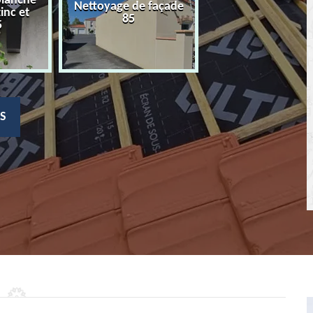
planche
Nettoyage de façade
Devis nettoyage
zinc et
85
toiture 85
5
S