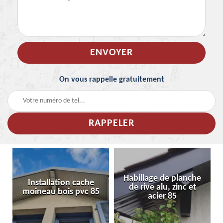
On vous rappelle gratuitement
Habillage de planche
Installation cache
de rive alu, zinc et
moineau bois pvc 85
acier 85