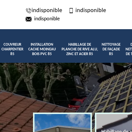
indisponible
indisponible
indisponible
COUVREUR
INSTALLATION
HABILLAGE DE
NETTOYAGE
CHARPENTIER
CACHE MOINEAU
PLANCHE DE RIVE ALU,
DE FAÇADE
NET
85
BOIS PVC 85
ZINC ET ACIER 85
85
DE 