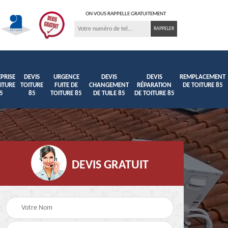
ON VOUS RAPPELLE GRATUITEMENT
PRISE
DEVIS
URGENCE
DEVIS
DEVIS
REMPLACEMENT
ITURE
TOITURE
FUITE DE
CHANGEMENT
RÉPARATION
DE TOITURE 85
5
85
TOITURE 85
DE TUILE 85
DE TOITURE 85
DEVIS GRATUIT