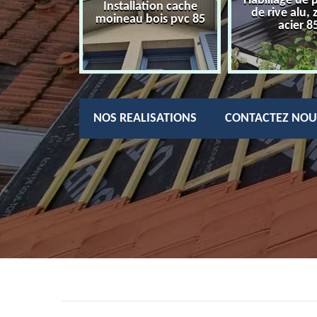
Habillage de 
charpentier
Installation cache
de rive alu, 
85
moineau bois pvc 85
acier 8
NOS REALISATIONS
CONTACTEZ NOU