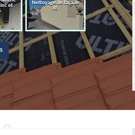
planche
Nettoyage de façade
Devis nettoyage
zinc et
85
toiture 85
5
S