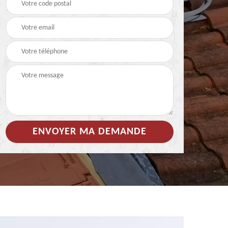
 de
Hydrofuge coloré pour
Démoussage
toiture 85
nettoyage de tuile 85