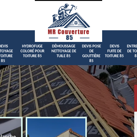
DEVIS
HYDROFUGE
DÉMOUSSAGE
DEVIS POSE
DEVIS
ENTRE
TOYAGE
COLORÉ POUR
NETTOYAGE DE
DE
FUITE DE
DE TO
TOITURE
TOITURE 85
TUILE 85
GOUTTIÈRE
TOITURE 85
8
85
85