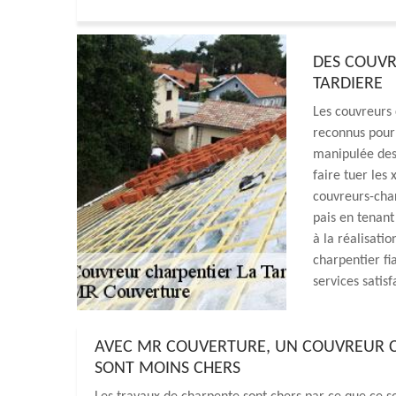
DES COUVR
TARDIERE
Les couvreurs
reconnus pour 
manipulée des 
faire tuer les
couvreurs-char
pais en tenant
à la réalisati
charpentier fi
services satis
AVEC MR COUVERTURE, UN COUVREUR CHA
SONT MOINS CHERS