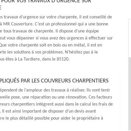
POUR VOS TRAVAUX D’URGENCE SUR
E
es travaux d’urgence sur votre charpente, il est conseillé de
à MR Couverture. C’est un professionnel qui a une bonne
r tous travaux de charpente. Il dispose d’une équipe
peut vous dépanner si vous avez des urgences à effectuer sur
 Que votre charpente soit en bois ou en métal, il est en
te les solutions à vos problèmes. N’hésitez pas à le
ous êtes à La Tardiere, dans le 85120.
APPLIQUÉS PAR LES COUVREURS CHARPENTIERS
épendent de l’ampleur des travaux à réaliser. Ils vont tenir
velle pose, une réparation ou une rénovation. Ces facteurs
reurs charpentiers intègrent aussi dans le calcul les frais de
 Il est ainsi important de disposer d’un devis avant
e le plus détaillé possible pour aider le propriétaire à