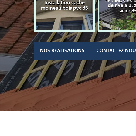
Habillage de 
charpentier
Installation cache
de rive alu, 
85
moineau bois pvc 85
acier 8
NOS REALISATIONS
CONTACTEZ NOU