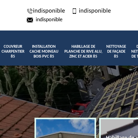
indisponible
indisponible
indisponible
COUVREUR
INSTALLATION
HABILLAGE DE
NETTOYAGE
CHARPENTIER
CACHE MOINEAU
PLANCHE DE RIVE ALU,
DE FAÇADE
NET
85
BOIS PVC 85
ZINC ET ACIER 85
85
DE 