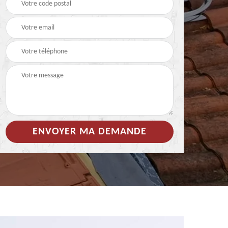
 de
Hydrofuge coloré pour
Démoussage
toiture 85
nettoyage de tuile 85