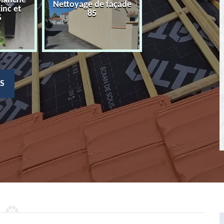
planche
Nettoyage de façade
Devis nettoyage
zinc et
85
toiture 85
5
S