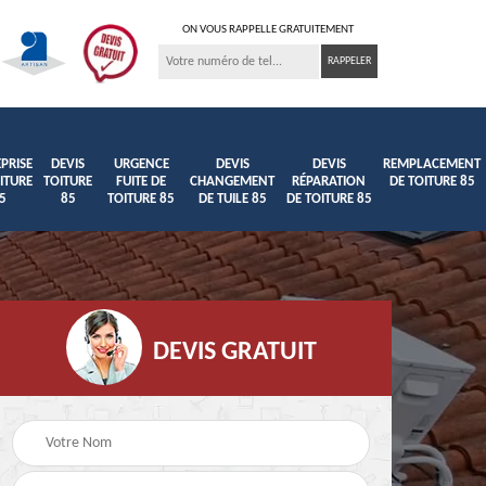
ON VOUS RAPPELLE GRATUITEMENT
PRISE
DEVIS
URGENCE
DEVIS
DEVIS
REMPLACEMENT
ITURE
TOITURE
FUITE DE
CHANGEMENT
RÉPARATION
DE TOITURE 85
5
85
TOITURE 85
DE TUILE 85
DE TOITURE 85
DEVIS GRATUIT