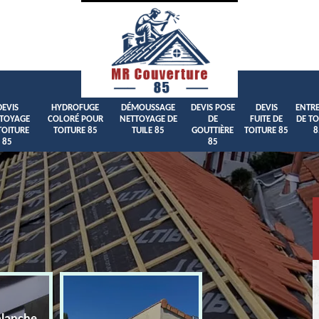
DEVIS
HYDROFUGE
DÉMOUSSAGE
DEVIS POSE
DEVIS
ENTRE
TOYAGE
COLORÉ POUR
NETTOYAGE DE
DE
FUITE DE
DE TO
TOITURE
TOITURE 85
TUILE 85
GOUTTIÈRE
TOITURE 85
8
85
85