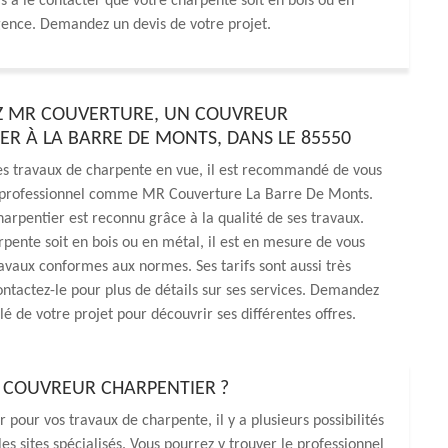
 à le contacter que votre charpente soit en bois ou en
rgence. Demandez un devis de votre projet.
Z MR COUVERTURE, UN COUVREUR
ER À LA BARRE DE MONTS, DANS LE 85550
es travaux de charpente en vue, il est recommandé de vous
 professionnel comme MR Couverture La Barre De Monts.
arpentier est reconnu grâce à la qualité de ses travaux.
pente soit en bois ou en métal, il est en mesure de vous
ravaux conformes aux normes. Ses tarifs sont aussi très
ntactez-le pour plus de détails sur ses services. Demandez
lé de votre projet pour découvrir ses différentes offres.
 COUVREUR CHARPENTIER ?
 pour vos travaux de charpente, il y a plusieurs possibilités
les sites spécialisés. Vous pourrez y trouver le professionnel