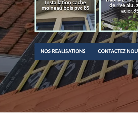
Habillage de 
charpentier
Installation cache
de rive alu, 
85
moineau bois pvc 85
acier 8
NOS REALISATIONS
CONTACTEZ NOU