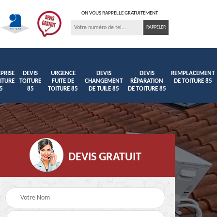
ON VOUS RAPPELLE GRATUITEMENT
PRISE
DEVIS
URGENCE
DEVIS
DEVIS
REMPLACEMENT
ITURE
TOITURE
FUITE DE
CHANGEMENT
RÉPARATION
DE TOITURE 85
5
85
TOITURE 85
DE TUILE 85
DE TOITURE 85
DEVIS GRATUIT