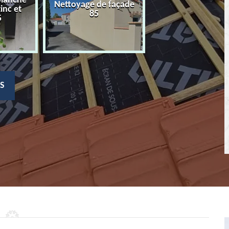
planche
Nettoyage de façade
Devis nettoyage
zinc et
85
toiture 85
5
S