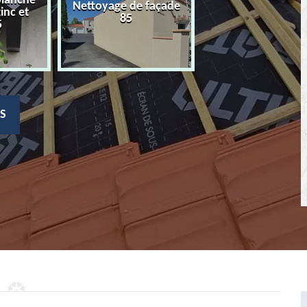
planche
Nettoyage de façade
Devis nettoyage
zinc et
85
toiture 85
5
S