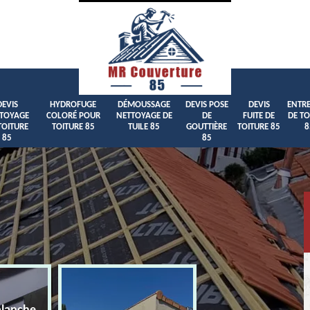
DEVIS
HYDROFUGE
DÉMOUSSAGE
DEVIS POSE
DEVIS
ENTRE
TOYAGE
COLORÉ POUR
NETTOYAGE DE
DE
FUITE DE
DE TO
TOITURE
TOITURE 85
TUILE 85
GOUTTIÈRE
TOITURE 85
8
85
85