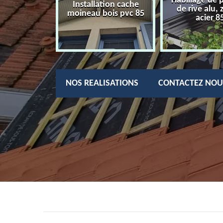
Habillage de 
charpentier
Installation cache
de rive alu, 
85
moineau bois pvc 85
acier 8
NOS REALISATIONS
CONTACTEZ NOU