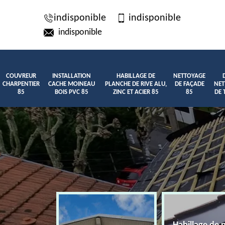
indisponible
indisponible
indisponible
COUVREUR
INSTALLATION
HABILLAGE DE
NETTOYAGE
CHARPENTIER
CACHE MOINEAU
PLANCHE DE RIVE ALU,
DE FAÇADE
NET
85
BOIS PVC 85
ZINC ET ACIER 85
85
DE 