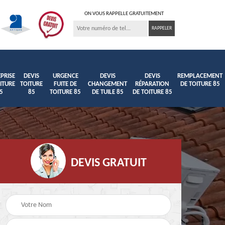
ON VOUS RAPPELLE GRATUITEMENT
PRISE
DEVIS
URGENCE
DEVIS
DEVIS
REMPLACEMENT
ITURE
TOITURE
FUITE DE
CHANGEMENT
RÉPARATION
DE TOITURE 85
5
85
TOITURE 85
DE TUILE 85
DE TOITURE 85
DEVIS GRATUIT