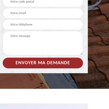
 de
Hydrofuge coloré pour
Démoussage
toiture 85
nettoyage de tuile 85