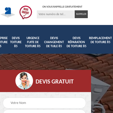
ON VOUS RAPPELLE GRATUITEMENT
PRISE
DEVIS
URGENCE
DEVIS
DEVIS
REMPLACEMENT
ITURE
TOITURE
FUITE DE
CHANGEMENT
RÉPARATION
DE TOITURE 85
5
85
TOITURE 85
DE TUILE 85
DE TOITURE 85
DEVIS GRATUIT