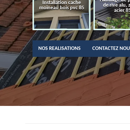
Habillage de 
charpentier
Installation cache
de rive alu, 
85
moineau bois pvc 85
acier 8
NOS REALISATIONS
CONTACTEZ NOU