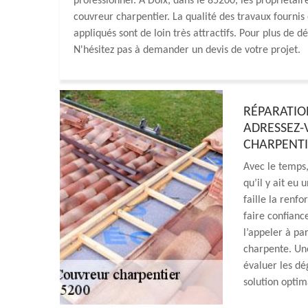
professionnel. À Doix, dans le 85200, les propriétai
couvreur charpentier. La qualité des travaux fournis 
appliqués sont de loin très attractifs. Pour plus de dé
N'hésitez pas à demander un devis de votre projet.
RÉPARATIO
ADRESSEZ-
CHARPENTIE
Avec le temps,
qu’il y ait eu 
faille la renf
faire confiance
l’appeler à p
charpente. Une
évaluer les dég
solution optim