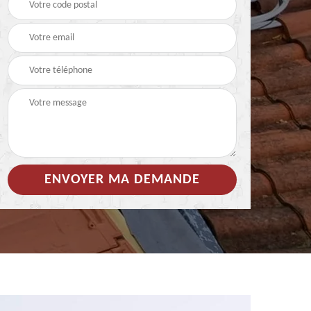
 de
Hydrofuge coloré pour
Démoussage
toiture 85
nettoyage de tuile 85