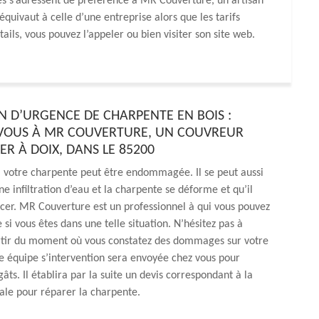
res s’adressent de préférence à MR Couverture, un artisan
équivaut à celle d’une entreprise alors que les tarifs
tails, vous pouvez l’appeler ou bien visiter son site web.
N D’URGENCE DE CHARPENTE EN BOIS :
VOUS À MR COUVERTURE, UN COUVREUR
R À DOIX, DANS LE 85200
 votre charpente peut être endommagée. Il se peut aussi
une infiltration d’eau et la charpente se déforme et qu’il
orcer. MR Couverture est un professionnel à qui vous pouvez
 si vous êtes dans une telle situation. N’hésitez pas à
artir du moment où vous constatez des dommages sur votre
 équipe s’intervention sera envoyée chez vous pour
âts. Il établira par la suite un devis correspondant à la
ale pour réparer la charpente.