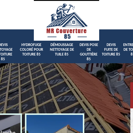
DEVIS
HYDROFUGE
DÉMOUSSAGE
DEVIS POSE
DEVIS
ENTRE
TOYAGE
COLORÉ POUR
NETTOYAGE DE
DE
FUITE DE
DE TO
TOITURE
TOITURE 85
TUILE 85
GOUTTIÈRE
TOITURE 85
8
85
85