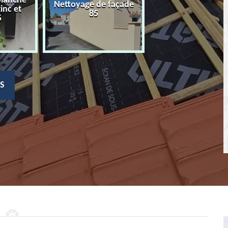
planche
Nettoyage de façade
Devis nettoyage
zinc et
85
toiture 85
5
S