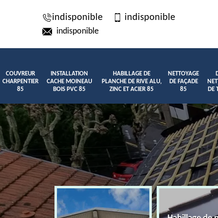
indisponible
indisponible
indisponible
COUVREUR
INSTALLATION
HABILLAGE DE
NETTOYAGE
CHARPENTIER
CACHE MOINEAU
PLANCHE DE RIVE ALU,
DE FAÇADE
NET
85
BOIS PVC 85
ZINC ET ACIER 85
85
DE 