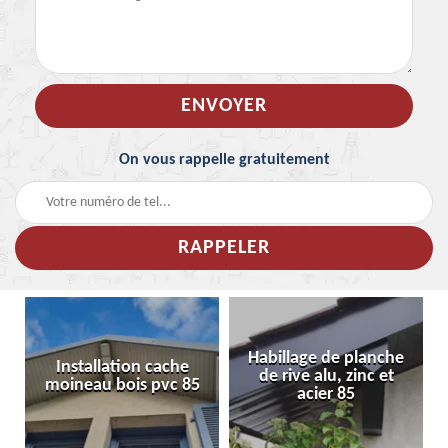
On vous rappelle gratuitement
Habillage de planche
Installation cache
de rive alu, zinc et
moineau bois pvc 85
acier 85