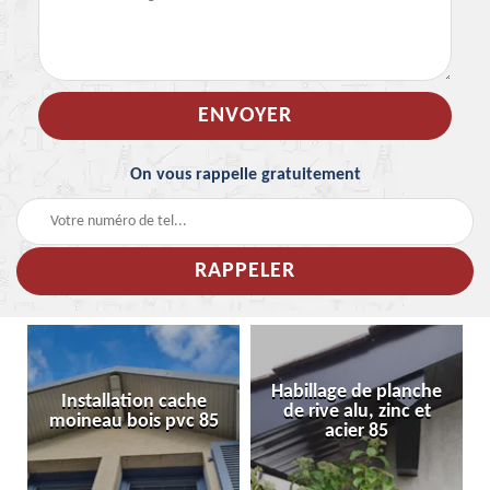
On vous rappelle gratuitement
Habillage de planche
Installation cache
de rive alu, zinc et
moineau bois pvc 85
acier 85